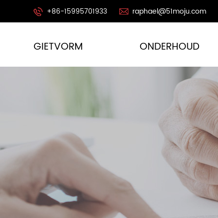
+86-15995701933
raphael@51moju.com
GIETVORM
ONDERHOUD