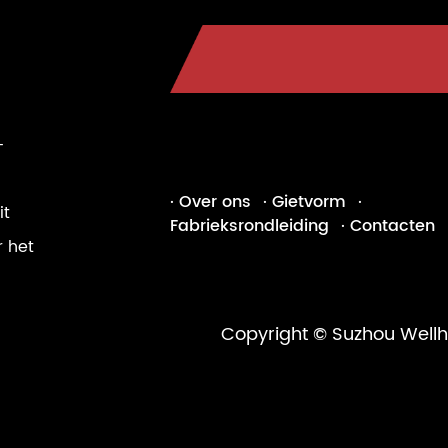
-
· Over ons
· Gietvorm
·
it
Fabrieksrondleiding
· Contacten
r het
Copyright © Suzhou Wellhon