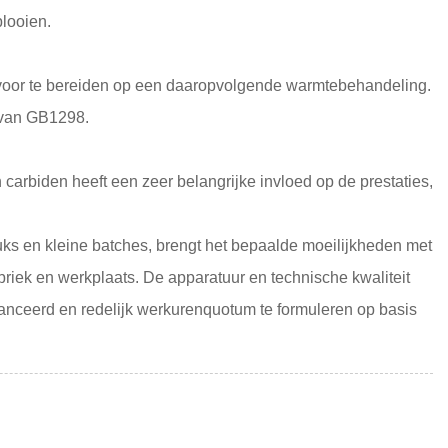
plooien.
r voor te bereiden op een daaropvolgende warmtebehandeling.
u van GB1298.
carbiden heeft een zeer belangrijke invloed op de prestaties,
uks en kleine batches, brengt het bepaalde moeilijkheden met
riek en werkplaats. De apparatuur en technische kwaliteit
eavanceerd en redelijk werkurenquotum te formuleren op basis