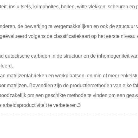
t, insluitsels, krimpholtes, bellen, witte vlekken, scheuren en 
minderen, de bewerking te vergemakkelijken en ook de structuu
geëvalueerd volgens de classificatiekaart op het eerste nivea
d eutectische carbiden in de structuur en de inhomogeniteit van 
leerd.
van matrijzenfabrieken en werkplaatsen, en min of meer enkelst
or matrijzen. Bovendien zijn de productiemethoden van elke fab
het noodzakelijk om een ​​geschikte methode te vinden om een ​​g
 arbeidsproductiviteit te verbeteren.3