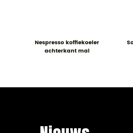
mel
Nespresso koffiekoeler
Socke
achterkant mal