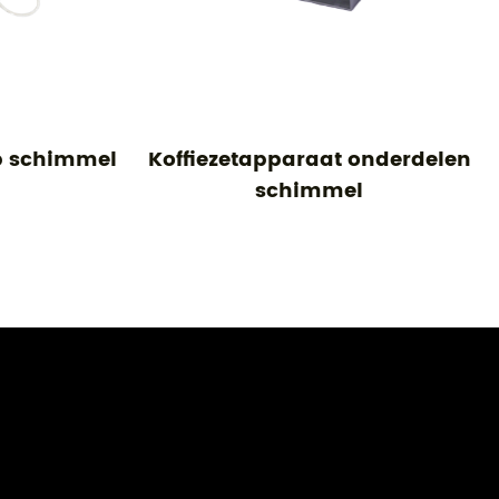
chimmel
Koffiezetapparaat onderdelen
Afde
schimmel